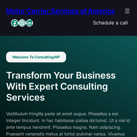
Skip
Motor Carrier Services of America
to
content
Facebook
Instagram
LinkedIn
Schadule a call
Welcome To ConsultingWP
Transform Your Business
With Expert Consulting
Services
Vestibulum fringilla pede sit amet augue. Phasellus a est.
Integer tincidunt. In hac habitasse platea dictumst. Ut a nisl id
ante tempus hendrerit. Phasellus magna. Nam adipiscing.
Praesent venenatis metus at tortor pulvinar varius. Vivamus